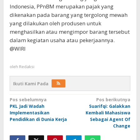
Indonesia, PPnBM merupakan pajak yang
dikenakan pada barang yang tergolong mewah
yang dilakukan oleh produsen untuk
menghasilkan atau mengimpor barang tersebut
dalam kegiatan usaha atau pekerjaannya.
@WIRI
oleh
Redaksi
Ikuti Kami Pada
Navigasi
Pos sebelumnya
Pos berikutnya
PKL Jadi Wadah
Suarifqi: Galakkan
pos
Implementasikan
Kembali Mahasiswa
Pendidikan di Dunia Kerja
Sebagai Agent Of
Change