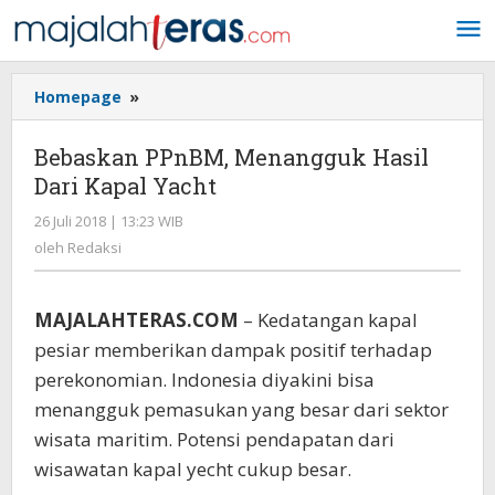
Lewati
ke
konten
Homepage
»
Bebaskan
PPnBM,
Menangguk
Bebaskan PPnBM, Menangguk Hasil
Hasil
Dari Kapal Yacht
Dari
Kapal
26 Juli 2018 | 13:23 WIB
oleh
Yacht
Redaksi
oleh
Redaksi
MAJALAHTERAS.COM
– Kedatangan kapal
pesiar memberikan dampak positif terhadap
perekonomian. Indonesia diyakini bisa
menangguk pemasukan yang besar dari sektor
wisata maritim. Potensi pendapatan dari
wisawatan kapal yecht cukup besar.