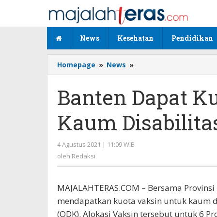
Lewati
ke
konten
News
Kesehatan
Pendidikan
Homepage
»
News
»
Banten
Dapat
Kuota
Banten Dapat Ku
Vaksin
untuk
Kaum Disabilita
Kaum
Disabilitas
4 Agustus 2021 | 11:09 WIB
oleh
Redaksi
oleh
Redaksi
MAJALAHTERAS.COM – Bersama Provinsi la
mendapatkan kuota vaksin untuk kaum di
(ODK). Alokasi Vaksin tersebut untuk 6 Pr