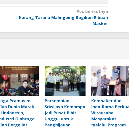
Pos berikutnya
Karang Taruna Malingping Bagikan Ribuan
Masker
Laga Pramusim
Persemaian
Kemnaker dan
Klub Dunia Marak
Sriwijaya Kemampo
Indo-Rama Perku
di Indonesia,
Jadi Pusat Bibit
Wirausaha
Industri Olahraga
Unggul untuk
Masyarakat
Kian Bergeliat
Penghijauan
melalui Program