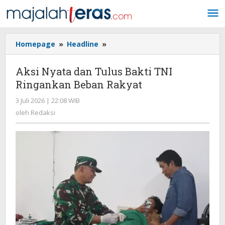
Lewati
ke
konten
Homepage
»
Headline
»
Aksi
Nyata
dan
Aksi Nyata dan Tulus Bakti TNI
Tulus
Ringankan Beban Rakyat
Bakti
TNI
3 Juli 2026 | 22:08 WIB
oleh
Ringankan
Redaksi
oleh
Redaksi
Beban
Rakyat