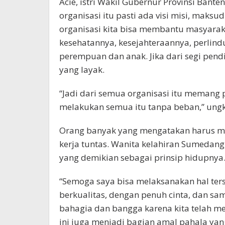
Acie, istri Wakil Gubernur Provinsi Ba
organisasi itu pasti ada visi misi, maks
organisasi kita bisa membantu masyaraka
kesehatannya, kesejahteraannya, perli
perempuan dan anak. Jika dari segi pend
yang layak.
“Jadi dari semua organisasi itu memang p
melakukan semua itu tanpa beban,” ungk
Orang banyak yang mengatakan harus mau k
kerja tuntas. Wanita kelahiran Sumedang,
yang demikian sebagai prinsip hidupnya
“Semoga saya bisa melaksanakan hal terse
berkualitas, dengan penuh cinta, dan sam
bahagia dan bangga karena kita telah me
ini juga menjadi bagian amal pahala yan