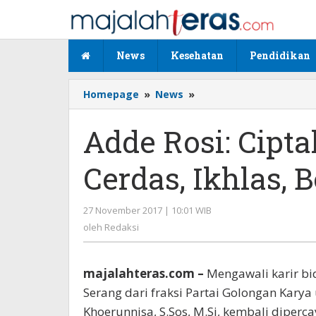
Lewati
ke
konten
News
Kesehatan
Pendidikan
Homepage
»
News
»
Adde
Rosi:
Ciptakan
Adde Rosi: Cipta
Etos
Kerja
Cerdas, Ikhlas, 
Keras,
Cerdas,
Ikhlas,
27 November 2017 | 10:01 WIB
oleh
Berkualitas,
Redaksi
oleh
Redaksi
dan
Tuntas
majalahteras.com –
Mengawali karir bi
Serang dari fraksi Partai Golongan Karya
Khoerunnisa, S.Sos, M.Si, kembali diperc