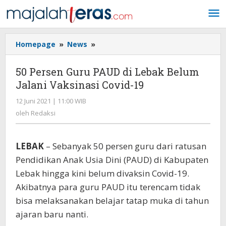
Lewati
ke
konten
Homepage
»
News
»
50
Persen
Guru
50 Persen Guru PAUD di Lebak Belum
PAUD
Jalani Vaksinasi Covid-19
di
Lebak
12 Juni 2021 | 11:00 WIB
oleh
Belum
Redaksi
oleh
Redaksi
Jalani
Vaksinasi
Covid-
LEBAK
– Sebanyak 50 persen guru dari ratusan
19
Pendidikan Anak Usia Dini (PAUD) di Kabupaten
Lebak hingga kini belum divaksin Covid-19.
Akibatnya para guru PAUD itu terencam tidak
bisa melaksanakan belajar tatap muka di tahun
ajaran baru nanti.