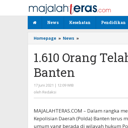
Lewati
ke
konten
News
Kesehatan
Pendidikan
Homepage
»
News
»
1.610
Orang
Telah
1.610 Orang Tela
Di
Vaksin,
Banten
Oleh
Polda
Banten
17 Juni 2021 | 12:09 WIB
oleh
Redaksi
oleh
Redaksi
MAJALAHTERAS.COM – Dalam rangka memu
Kepolisian Daerah (Polda) Banten terus
umum yang berada di wilayah hukum Po