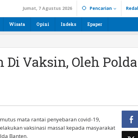
Jumat, 7 Agustus 2026
Pencarian
Reda
Wisata
Opini
Indeks
Epaper
h Di Vaksin, Oleh Polda
tus mata rantai penyebaran covid-19,
 melakukan vaksinasi massal kepada masyarakat
lda Banten.